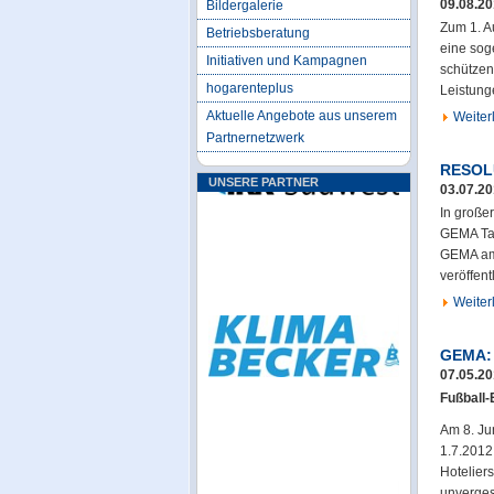
09.08.2
Bildergalerie
Zum 1. A
Betriebsberatung
eine sog
Initiativen und Kampagnen
schützen
hogarenteplus
Leistung
Aktuelle Angebote aus unserem
Weiterl
Partnernetzwerk
RESOLU
UNSERE PARTNER
03.07.2
In große
GEMA Tar
GEMA am 
veröffent
Weiterl
GEMA: 
07.05.2
Fußball-
Am 8. Ju
1.7.2012
Hotelier
unverges