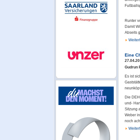
Fußballsp
Runter v
Damit Wir
Abseits 
Weiterl
Eine C
27.04.2
Gudrun P
Es ist s
Gaststät
neunköpf
Die DEHO
und- Han
Sitzung 
Weber in
noch ach
Weiterl