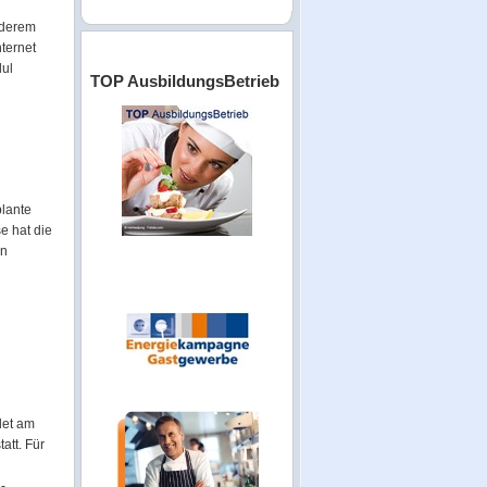
nderem
ternet
dul
TOP AusbildungsBetrieb
plante
e hat die
en
det am
att. Für
-