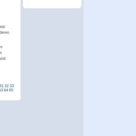
 war
deren.
im
en
 und
31
32
33
63
64
65