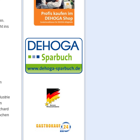
rn.
ht ins
m
ustrie
en
ichard
nchen