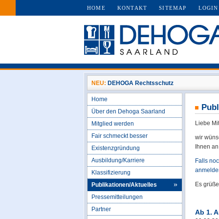
HOME
KONTAKT
SITEMAP
LOGIN
NEU:
DEHOGA Rechtsschutz
Home
Publ
Über den Dehoga Saarland
Liebe Mi
Mitglied werden
Fair schmeckt besser
wir wüns
Ihnen an
Existenzgründung
Ausbildung/Karriere
Falls no
anmelden
Klassifizierung
Es grüß
Publikationen/Aktuelles
Pressemitteilungen
Partner
Ab 1. 