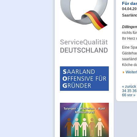
Für da
04.04.2
Saarlän
Dillingen
nichts f
Ihr Herz 
Eine Spa
Gästehau
saarländ
Köche d
Weiterl
« zurück
34
35
36
66
vor »