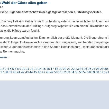
s Wohl der Gäste alles geben
012
dische Jugendmeisterschaft in den gastgewerblichen Ausbildungsberufen
.
Die Jury ließ sich Zeit mit ihrer Entscheidung – denn die fiel nicht leicht. Aber das
ür das Nervenkostüm der Prüflinge. Aufgeregt wippten sie von einem Fuß auf den an
raste, die Hände waren feucht.
nnung, kaum zum Aushalten. Dann endlich der große Moment: Die Siegerehrung 
s der Dillinger Hüttenwerke AG stand an. Jetzt zeigte sich, wer bei den diesjährig
ischen Jugendmeisterschaften in den Sparten Hotelfachleute, Restaurantfachkraft
as Rennen machte.
esen...
1
2
3
4
5
6
7
8
9
10
11
12
13
14
15
16
17
18
19
20
21
22
23
24
25
26
27
28
29
30
37
38
39
40
41
42
43
44
45
46
47
48
49
50
51
52
53
54
55
56
57
58
59
60
61
62