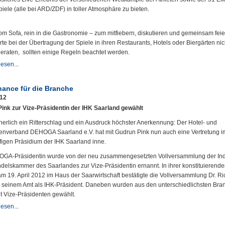
iele (alle bei ARD/ZDF) in toller Atmosphäre zu bieten.
om Sofa, rein in die Gastronomie – zum mitfiebern, diskutieren und gemeinsam feie
te bei der Übertragung der Spiele in ihren Restaurants, Hotels oder Biergärten nic
geraten, sollten einige Regeln beachtet werden.
esen...
hance für die Branche
012
ink zur Vize-Präsidentin der IHK Saarland gewählt
icherlich ein Ritterschlag und ein Ausdruck höchster Anerkennung: Der Hotel- und
tenverband DEHOGA Saarland e.V. hat mit Gudrun Pink nun auch eine Vertretung i
igen Präsidium der IHK Saarland inne.
GA-Präsidentin wurde von der neu zusammengesetzten Vollversammlung der Ind
delskammer des Saarlandes zur Vize-Präsidentin ernannt. In ihrer konstituierend
am 19. April 2012 im Haus der Saarwirtschaft bestätigte die Vollversammlung Dr. R
 seinem Amt als IHK-Präsident. Daneben wurden aus den unterschiedlichsten Bra
t Vize-Präsidenten gewählt.
esen...