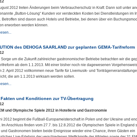
012
ugust 2012 treten Änderungen beim Verbraucherschutz in Kraft: Dann soll unter a
enannte „Button-Lösung“ Kunden vor versteckten Kosten bei Dienstleistungen im In
. Betroffen sind davon auch Hotels und Betriebe, bei denen über ein Buchungsmo
en erworben werden können.
esen...
TION des DEHOGA SAARLAND zur geplanten GEMA-Tarifreform
012
r Sorge um die Zukunft zahlreicher gastronomischer Betriebe betrachten wir die ge
ifreform ab dem 1.1.2013. Mit einer bisher noch nie dagewesenen Vorgehensweis
2. April 2012 vollkommen neue Tarife für Livemusik- und Tonträgerveranstaltung
licht, die am 1.1.2013 wirksam werden sollen.
esen...
Fakten und Konditionen zur TV-Übertragung
012
EM und Olympische Spiele 2012 in Hotellerie und Gastronomie
ni 2012 beginnt die Fußball-Europameisterschaft in Polen und der Ukraine und en
. Im Anschluss finden vom 27.7. bis 12.8.2012 die Olympischen Spiele in England st
s und Gastronomen bieten beide Ereignisse wieder eine Chance, ihren Gästen ein
sliches Live-Erlebnis der verschiedenen Wettkämpfe der Athleten sowie der 31 EM