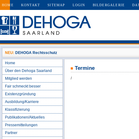
HOME
KONTAKT
SITEMAP
LOGIN
BILDERGALERIE
DA
NEU:
DEHOGA Rechtsschutz
Home
Termine
Über den Dehoga Saarland
/
Mitglied werden
Fair schmeckt besser
Existenzgründung
Ausbildung/Karriere
Klassifizierung
Publikationen/Aktuelles
Pressemitteilungen
Partner