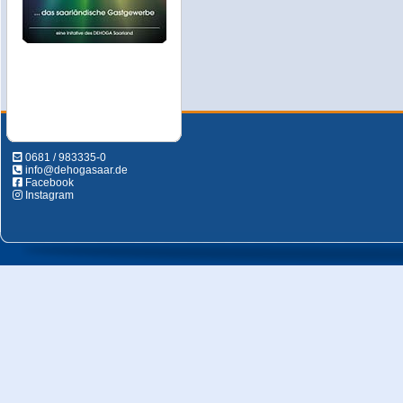
0681 / 983335-0
info@dehogasaar.de
Facebook
Instagram