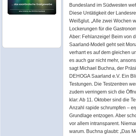
Bundesland im Südwesten wehrt
Diese Untätigkeit der Landesre
Weißglut. „Alle zwei Wochen w
Lockerungen für die Gastrono
Aber: Fehlanzeige! Beim von de
Saarland-Modell geht seit Mona
verharrt es auf dem gleichen u
es auch gar nicht mehr, ansons
sagt Michael Buchna, der Präs
DEHOGA Saarland e.V. Ein Blick
Testungen. Die Testzentren wer
zudem verringern sich die Öffn
klar: Ab 11. Oktober sind die T
Anzahl rapide schrumpfen – er
Grundlage entzogen. Aber scho
vor allem intransparent. Niem
warum. Buchna glaubt: „Das Mod