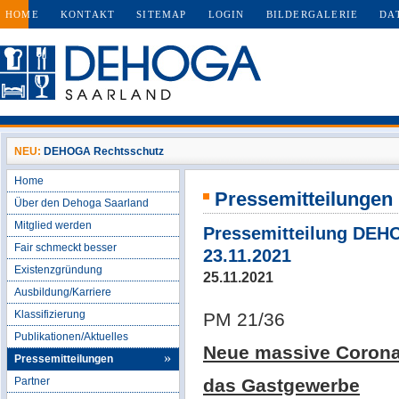
HOME
KONTAKT
SITEMAP
LOGIN
BILDERGALERIE
DA
NEU:
DEHOGA Rechtsschutz
Home
Pressemitteilungen
Über den Dehoga Saarland
Mitglied werden
Pressemitteilung DE
Fair schmeckt besser
23.11.2021
Existenzgründung
25.11.2021
Ausbildung/Karriere
Klassifizierung
PM 21/36
Publikationen/Aktuelles
Neue massive Corona
Pressemitteilungen
Partner
das Gastgewerbe