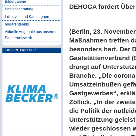
Bildergalerie
DEHOGA fordert Überl
Betriebsberatung
Initiativen und Kampagnen
hogarenteplus
(Berlin, 23. Novembe
Aktuelle Angebote aus unserem
Partnernetzwerk
Maßnahmen treffen d
besonders hart. Der 
UNSERE PARTNER
Gaststättenverband
drängt auf Unterstüt
Branche. „Die coron
Umsatzeinbußen gefä
Gastgewerbes“, erkl
Zöllick. „In der zweit
die Politik der notl
Unterstützung geleist
wieder geschlossen w