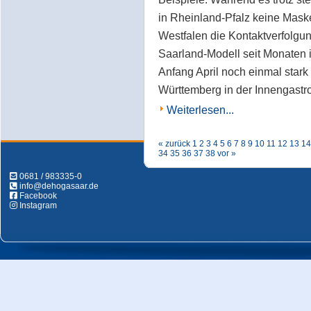
in Rheinland-Pfalz keine Maske
Westfalen die Kontaktverfolgun
Saarland-Modell seit Monaten i
Anfang April noch einmal stark
Württemberg in der Innengastr
Weiterlesen...
« zurück
1
2
3
4
5
6
7
8
9
10
11
12
13
14
34
35
36
37
38
vor »
0681 / 983335-0
info@dehogasaar.de
Facebook
Instagram