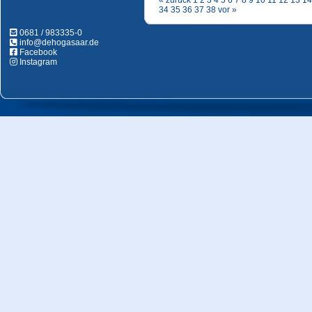
« zurück
1
2
3
4
5
6
7
8
9
10
11
12
13
14
34
35
36
37
38
vor »
0681 / 983335-0
info@dehogasaar.de
Facebook
Instagram