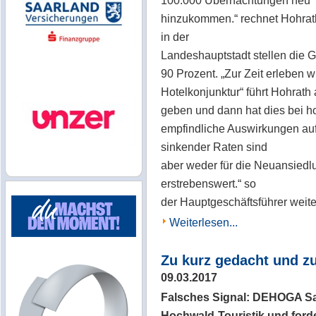
100.000 Übernachtungen neu
hinzukommen.“ rechnet Hohrath
in der
Landeshauptstadt stellen die G
90 Prozent. „Zur Zeit erleben w
Hotelkonjunktur“ führt Hohrath
geben und dann hat dies bei h
empfindliche Auswirkungen auf
sinkender Raten sind
aber weder für die Neuansiedl
erstrebenswert.“ so
der Hauptgeschäftsführer weite
Weiterlesen...
Zu kurz gedacht und z
09.03.2017
Falsches Signal: DEHOGA Sa
Hochwald-Touristik und forde