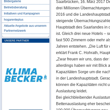
Saarbrücken, 16. März 2017 D
Bildergalerie
Betriebsberatung
drei Millionen Übernachtungen v
Initiativen und Kampagnen
2016 und die Landeshauptstadt 
hogarenteplus
steigende Übernachtungszahlen.
Aktuelle Angebote aus unserem
Hauptstadt des Saarlandes in 
Partnernetzwerk
ist. Gleich drei neue Hotels – s
fast 500 Zimmern oder mehr al
UNSERE PARTNER
Jahren entstehen. „Die Luft für
erklärt Frank C. Hohrath, Hau
„Zwar freuen wir uns, dass de
allerdings haben wir mit Blick 
Kapazitäten Sorge um die nac
in der Landeshauptstadt. Gera
können die Kapazitäten nicht 
Auslastung leidet.
Bei gleichbleibender Auslastung
Bettenauslastung eher beschei