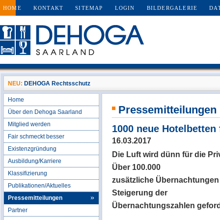
HOME
KONTAKT
SITEMAP
LOGIN
BILDERGALERIE
DA
NEU:
DEHOGA Rechtsschutz
Home
Pressemitteilungen
Über den Dehoga Saarland
Mitglied werden
1000 neue Hotelbetten
Fair schmeckt besser
16.03.2017
Existenzgründung
Die Luft wird dünn für die Pr
Ausbildung/Karriere
Über 100.000
Klassifizierung
zusätzliche Übernachtungen 
Publikationen/Aktuelles
Steigerung der
Pressemitteilungen
Übernachtungszahlen geford
Partner