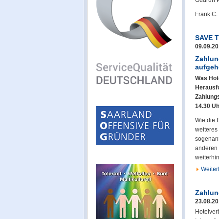
Gudrun P
Frank C.
SAVE T
09.09.2
Zahlun
aufgeh
Was Hote
Herausfo
Zahlungs
14.30 Uh
Wie die B
weiteres
sogenann
anderen 
weiterhi
Weiterl
Zahlung
23.08.2
Hotelver