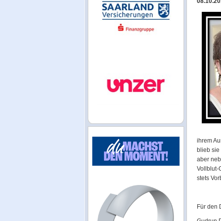
08.10.2
ihrem Au
blieb si
aber neb
Vollblut-
stets Vo
Für den