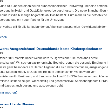
019
nd NGG haben einen neuen bundeseinheitlichen Tarifvertrag über eine betriebl
rsorgung im Hotel- und Gaststättengewerbe geschlossen. Die neue Branchenlösun
plus löst die bisherige hogarente ab. Das heißt: 90 Euro mehr für die betriebliche
rsorgung und ein neuer Partner für die Umsetzung.
rifvertrag gilt für alle tarifgebundenen Arbeitsvertragsparteien rückwirkend ab dem
.
esen...
werb: Ausgezeichnet! Deutschlands beste Kinderspeisekarten
019
tober 2019 startete unser Wettbewerb "Ausgezeichnet! Deutschlands beste
eisekarten". Wir suchen gastronomische Betriebe, denen die gesunde Ernährung i
Gäste ganz besonders am Herzen liegt und die sich daher bemühen, ausgewogen
chte Speisen kreativ anzubieten. Bei dem gemeinsamen Wettbewerb vom
nisterium für Ernährung und Landwirtschaft und DEHOGA Bundesverband könne
mische Betriebe zeigen, wie vielfältig und geschmackvoll Speisenangebote für Kin
nd dass es auch gesund und ausgewogen geht.
n mitmachen?
oriam Ursula Blasius