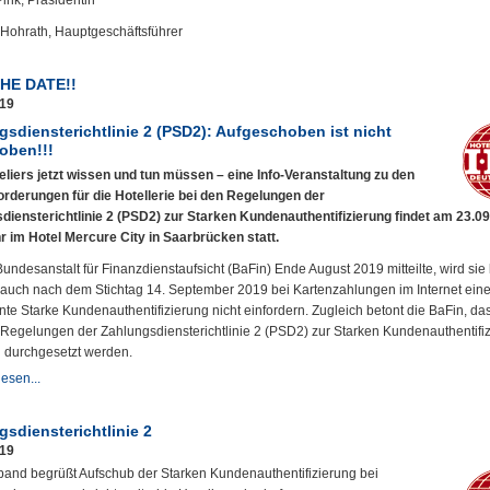
ink, Präsidentin
 Hohrath, Hauptgeschäftsführer
HE DATE!!
019
gsdiensterichtlinie 2 (PSD2): Aufgeschoben ist nicht
oben!!!
liers jetzt wissen und tun müssen – eine Info-Veranstaltung zu den
rderungen für die Hotellerie bei den Regelungen der
diensterichtlinie 2 (PSD2) zur Starken Kundenauthentifizierung findet am 23.0
r im Hotel Mercure City in Saarbrücken statt.
undesanstalt für Finanzdienstaufsicht (BaFin) Ende August 2019 mitteilte, wird sie 
 auch nach dem Stichtag 14. September 2019 bei Kartenzahlungen im Internet ein
te Starke Kundenauthentifizierung nicht einfordern. Zugleich betont die BaFin, das
Regelungen der Zahlungsdiensterichtlinie 2 (PSD2) zur Starken Kundenauthentifi
n durchgesetzt werden.
esen...
sdiensterichtlinie 2
019
band begrüßt Aufschub der Starken Kundenauthentifizierung bei