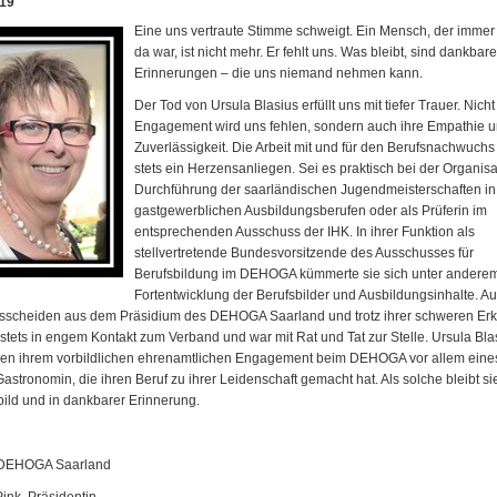
019
Eine uns vertraute Stimme schweigt. Ein Mensch, der immer 
da war, ist nicht mehr. Er fehlt uns. Was bleibt, sind dankbare
Erinnerungen – die uns niemand nehmen kann.
Der Tod von Ursula Blasius erfüllt uns mit tiefer Trauer. Nicht
Engagement wird uns fehlen, sondern auch ihre Empathie u
Zuverlässigkeit. Die Arbeit mit und für den Berufsnachwuchs 
stets ein Herzensanliegen. Sei es praktisch bei der Organis
Durchführung der saarländischen Jugendmeisterschaften in
gastgewerblichen Ausbildungsberufen oder als Prüferin im
entsprechenden Ausschuss der IHK. In ihrer Funktion als
stellvertretende Bundesvorsitzende des Ausschusses für
Berufsbildung im DEHOGA kümmerte sie sich unter andere
Fortentwicklung der Berufsbilder und Ausbildungsinhalte. A
sscheiden aus dem Präsidium des DEHOGA Saarland und trotz ihrer schweren Er
e stets in engem Kontakt zum Verband und war mit Rat und Tat zur Stelle. Ursula Bla
en ihrem vorbildlichen ehrenamtlichen Engagement beim DEHOGA vor allem eines
Gastronomin, die ihren Beruf zu ihrer Leidenschaft gemacht hat. Als solche bleibt si
rbild und in dankbarer Erinnerung.
 DEHOGA Saarland