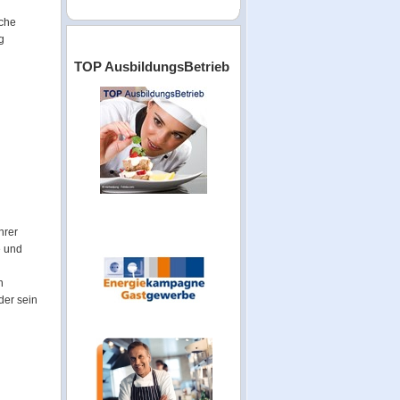
iche
g
TOP AusbildungsBetrieb
hrer
e und
n
der sein