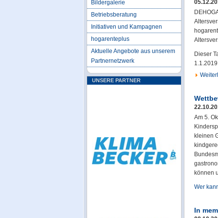
05.12.2
Bildergalerie
DEHOGA u
Betriebsberatung
Altersve
Initiativen und Kampagnen
hogarente
hogarenteplus
Altersve
Aktuelle Angebote aus unserem
Dieser Ta
Partnernetzwerk
1.1.2019
Weiterl
UNSERE PARTNER
Wettbe
22.10.2
Am 5. Ok
Kindersp
kleinen 
kindgere
Bundesmi
gastrono
können u
Wer kan
In mem