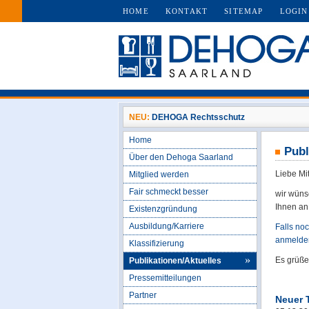
HOME
KONTAKT
SITEMAP
LOGIN
NEU:
DEHOGA Rechtsschutz
Home
Publ
Über den Dehoga Saarland
Liebe Mi
Mitglied werden
Fair schmeckt besser
wir wüns
Ihnen an
Existenzgründung
Ausbildung/Karriere
Falls no
anmelden
Klassifizierung
Es grüß
Publikationen/Aktuelles
Pressemitteilungen
Partner
Neuer T