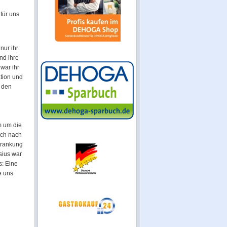
für uns
 nur ihr
nd ihre
war ihr
ation und
 den
m um die
uch nach
krankung
sius war
: Eine
e uns