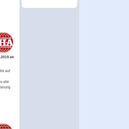
9.2019 ab
bis auf
e
s alle
zierung