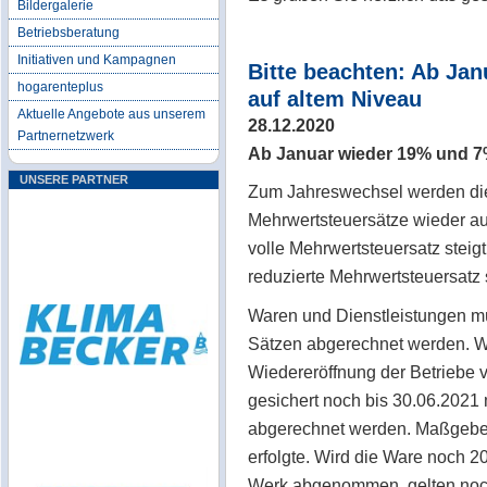
Bildergalerie
Betriebsberatung
Initiativen und Kampagnen
Bitte beachten: Ab Ja
hogarenteplus
auf altem Niveau
Aktuelle Angebote aus unserem
28.12.2020
Partnernetzwerk
Ab Januar wieder 19% und 7%
UNSERE PARTNER
Zum Jahreswechsel werden di
Mehrwertsteuersätze wieder au
volle Mehrwertsteuersatz stei
reduzierte Mehrwertsteuersatz 
Waren und Dienstleistungen m
Sätzen abgerechnet werden. Wi
Wiedereröffnung der Betriebe v
gesichert noch bis 30.06.2021
abgerechnet werden. Maßgebend
erfolgte. Wird die Ware noch 20
Werk abgenommen, gelten noch 