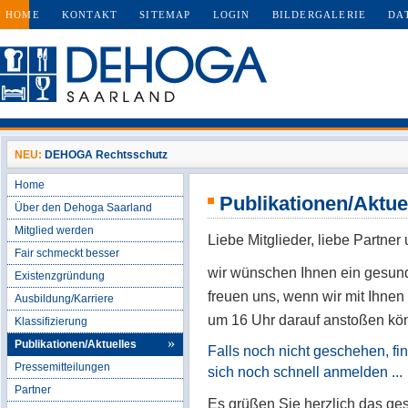
HOME
KONTAKT
SITEMAP
LOGIN
BILDERGALERIE
DA
NEU:
DEHOGA Rechtsschutz
Home
Publikationen/Aktue
Über den Dehoga Saarland
Mitglied werden
Liebe Mitglieder, liebe Part
Fair schmeckt besser
wir wünschen Ihnen ein gesund
Existenzgründung
freuen uns, wenn wir mit Ihn
Ausbildung/Karriere
um 16 Uhr darauf anstoßen kö
Klassifizierung
Publikationen/Aktuelles
Falls noch nicht geschehen, f
Pressemitteilungen
sich noch schnell anmelden ...
Partner
Es grüßen Sie herzlich das 