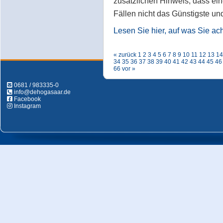
zusätzlichen Hinweis, dass ein
Fällen nicht das Günstigste und
Lesen Sie hier, auf was Sie acht
« zurück
1
2
3
4
5
6
7
8
9
10
11
12
13
14
34
35
36
37
38
39
40
41
42
43
44
45
46
66
vor »
0681 / 983335-0
info@dehogasaar.de
Facebook
Instagram