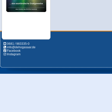
0681 / 983335-0
info@dehogasaar.de
Facebook
Instagram