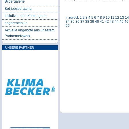
Bildergalerie
Betriebsberatung
Initiativen und Kampagnen
« zurück
1
2
3
4
5
6
7
8
9
10
11
12
13
14
34
35
36
37
38
39
40
41
42
43
44
45
46
hogarenteplus
66
Aktuelle Angebote aus unserem
Partnernetzwerk
UNSERE PARTNER