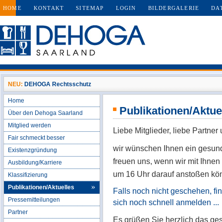
HOME
KONTAKT
SITEMAP
LOGIN
BILDERGALERIE
DA
NEU:
DEHOGA Rechtsschutz
Home
Publikationen/Aktue
Über den Dehoga Saarland
Mitglied werden
Liebe Mitglieder, liebe Part
Fair schmeckt besser
wir wünschen Ihnen ein gesund
Existenzgründung
freuen uns, wenn wir mit Ihn
Ausbildung/Karriere
um 16 Uhr darauf anstoßen kö
Klassifizierung
Publikationen/Aktuelles
Falls noch nicht geschehen, f
Pressemitteilungen
sich noch schnell anmelden ...
Partner
Es grüßen Sie herzlich das 