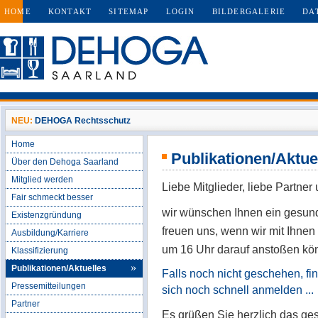
HOME
KONTAKT
SITEMAP
LOGIN
BILDERGALERIE
DA
NEU:
DEHOGA Rechtsschutz
Home
Publikationen/Aktue
Über den Dehoga Saarland
Mitglied werden
Liebe Mitglieder, liebe Part
Fair schmeckt besser
wir wünschen Ihnen ein gesund
Existenzgründung
freuen uns, wenn wir mit Ihn
Ausbildung/Karriere
um 16 Uhr darauf anstoßen kö
Klassifizierung
Publikationen/Aktuelles
Falls noch nicht geschehen, f
Pressemitteilungen
sich noch schnell anmelden ...
Partner
Es grüßen Sie herzlich das 