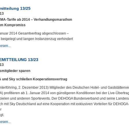
mitteilung 13/25
013
MA-Tarife ab 2014 – Verhandlungsmarathon
zum Kompromiss
anuar 2014 Gesamtvertrag abgeschlossen –
it beigelegt und langen Instanzenzug verhindert
esen...
EMITTEILUNG 13/23
013
smitglieder sparen
und Sky schließen Kooperationsvertrag
Unterföhring, 2. Dezember 2013) Mitglieder des Deutschen Hotel- und Gaststättenv
 profitieren ab 1. Januar 2014 von günstigeren Konditionen bei der Live-Übertr
pielen und anderen Sportevents. Der DEHOGA Bundesverband und seine Landes
ch mit Sky Deutschland auf eine Kooperation mit exklusiven Vorteilen für DEHOGA
r
gt.
esen...