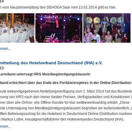
014
er vom Neujahrsempfang des DEHOGA Saar vom 13.01.2014 gibt es
hier
.
esen...
mitteilung des Hotelverband Deutschland (IHA) e.V.
013
artellamt untersagt HRS Meistbegünstigungsklauseln
band erleichtert über das Ende des Paritätenregimes in der Online-Distribution
heute bekanntgegebenen Abstellungsverfügung zum 1. März 2014 hat das Bundeska
erung von HRS nach den immer besten Preisen, Verfügbarkeiten und Konditionen i
ner über alle Online- wie Offline-Kanäle für klar wettbewerbswidrig erklärt. „Diese
de Untersagung von Meistbegünstigungsklauseln begrüßen wir außerordentlich, 
ften Befreiungsschlag für die Hoteliers in Deutschland Online-Distribution markier
ch Markus Luthe, Hauptgeschäftsführer des Hotelverbandes Deutschland (IHA),
esen...