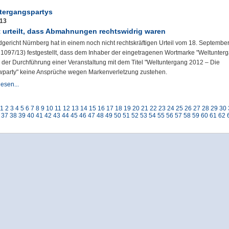
tergangspartys
013
t urteilt, dass Abmahnungen rechtswidrig waren
gericht Nürnberg hat in einem noch nicht rechtskräftigen Urteil vom 18. Septembe
O 1097/13) festgestellt, dass dem Inhaber der eingetragenen Wortmarke "Weltunter
 der Durchführung einer Veranstaltung mit dem Titel "Weltuntergang 2012 – Die
wparty" keine Ansprüche wegen Markenverletzung zustehen.
esen...
1
2
3
4
5
6
7
8
9
10
11
12
13
14
15
16
17
18
19
20
21
22
23
24
25
26
27
28
29
30
37
38
39
40
41
42
43
44
45
46
47
48
49
50
51
52
53
54
55
56
57
58
59
60
61
62