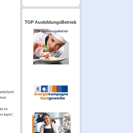
TOP AusbildungsBetrieb
rtellamt
hrer
da es
en kann“,