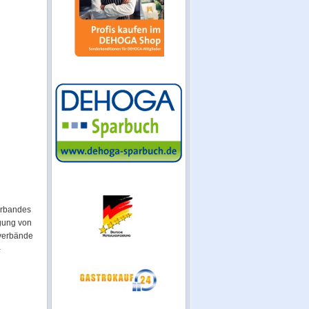
erbandes
agung von
verbände
-