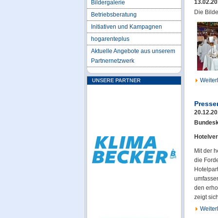
13.02.2
Bildergalerie
Die Bild
Betriebsberatung
Initiativen und Kampagnen
hogarenteplus
Aktuelle Angebote aus unserem
Partnernetzwerk
Weiterl
UNSERE PARTNER
Presse
20.12.2
Bundesk
Hotelver
Mit der 
die Ford
Hotelpart
umfassen
den erhof
zeigt si
Weiterl