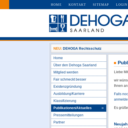
HOME
KONTAKT
SITEMAP
LOGIN
NEU:
DEHOGA Rechtsschutz
Home
Publ
Über den Dehoga Saarland
Liebe Mi
Mitglied werden
Fair schmeckt besser
wir wüns
Ihnen an
Existenzgründung
Ausbildung/Karriere
Falls no
anmelden
Klassifizierung
Es grüß
Publikationen/Aktuelles
Pressemitteilungen
Partner
Neujah