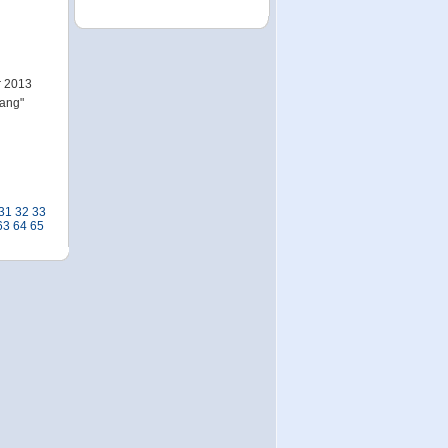
r 2013
gang"
31
32
33
63
64
65