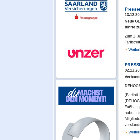
Presse
13.12.2
Neue GE
führte 
Zum 1. J
Tarifstre
Weiterl
PRESS
02.12.2
Verband
DEHOGA 
(Berlin/
(DEHOGA)
Fußballs
haben si
Mitgliede
verständi
Weiterl