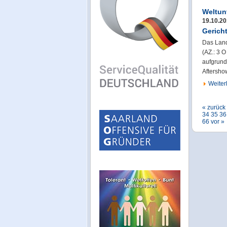
Weltun
19.10.2
Gerich
Das Land
(AZ.: 3 
aufgrund
Aftersho
Weiterl
« zurück
34
35
36
66
vor »