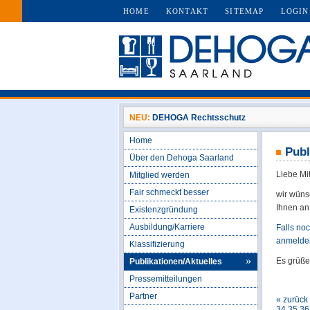
HOME
KONTAKT
SITEMAP
LOGIN
NEU:
DEHOGA Rechtsschutz
Home
Publ
Über den Dehoga Saarland
Liebe Mi
Mitglied werden
Fair schmeckt besser
wir wüns
Ihnen an
Existenzgründung
Ausbildung/Karriere
Falls no
anmelden
Klassifizierung
Es grüß
Publikationen/Aktuelles
Pressemitteilungen
Partner
« zurück
34
35
36