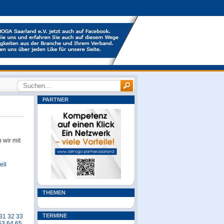
PARTNER
 wir mit
ell
THEMEN
TERMINE
31
32
33
63
64
65