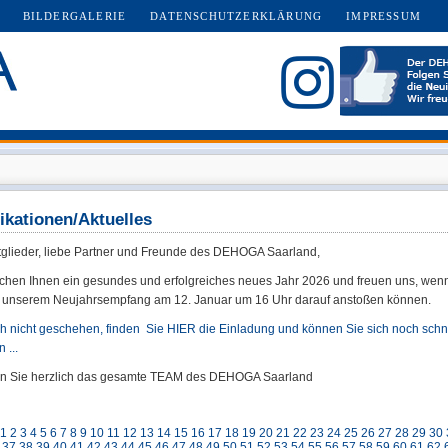
BILDERGALERIE
DATENSCHUTZERKLÄRUNG
IMPRESSUM
ikationen/Aktuelles
tglieder, liebe Partner und Freunde des DEHOGA Saarland,
chen Ihnen ein gesundes und erfolgreiches neues Jahr 2026 und freuen uns, wenn
 unserem Neujahrsempfang am 12. Januar um 16 Uhr darauf anstoßen können.
ch nicht geschehen, finden Sie HIER die Einladung und können Sie sich noch schn
 ...
en Sie herzlich das gesamte TEAM des DEHOGA Saarland
1
2
3
4
5
6
7
8
9
10
11
12
13
14
15
16
17
18
19
20
21
22
23
24
25
26
27
28
29
30
37
38
39
40
41
42
43
44
45
46
47
48
49
50
51
52
53
54
55
56
57
58
59
60
61
62